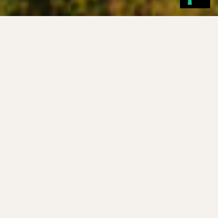
Um ex-libris do Douro
A Quinta da Boavista é reconhecida desde a primeira
demarcação da região vinícola do Douro, datada de 1756.
Documentada está também a presença da Quinta da
Boavista nos célebres mapas de Joseph James Forrester,
do século XIX. Durante o século XX, a Quinta passou por
tempos desafiantes, tendo estado nas mãos de vários
proprietários que trouxeram o seu know-how até à
produção vitícola dos vinhos da Boavista. Em 2020, a quinta
foi adquirida pelo Grupo Sogevinus, um dos maiores grupos