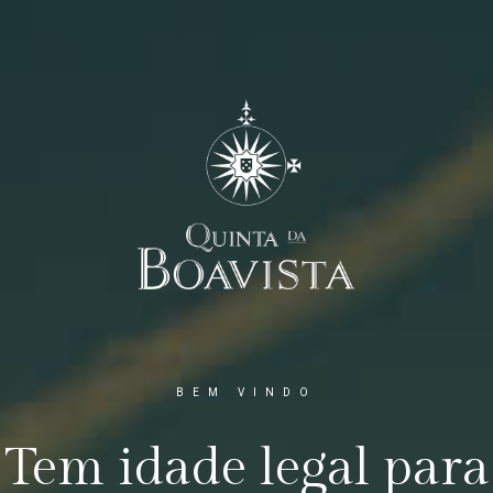
CASTAS
Exub
BEM VINDO
Tem idade legal para
MONOVARIETAL